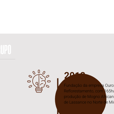
e
RUPO
2012
Fundação da empresa Ouro
Reflorestamento, com 165ha
produção de Mogno African
de Lassance no Norte de Mi