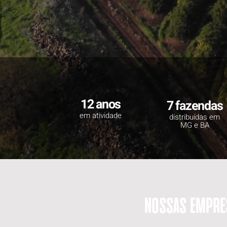
12 anos
7 fazendas
em atividade
distribuídas em
MG e BA
nossas empre