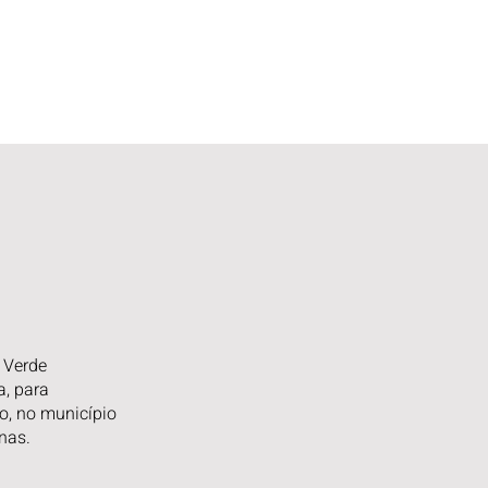
 Verde
, para
o, no município
nas.