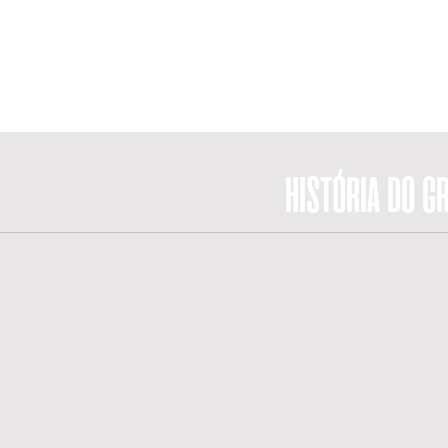
'' < custo, + rápido e com + qualidad
HISTÓRIA DO G