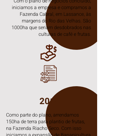
Com o plano de negócios concluído,
iniciamos a empresa e compramos a
Fazenda Cabral, em Lassance, às
margens do Rio das Velhas. São
1000ha que seriam desdobrados nas
culturas de café e frutas.
2018
Como parte do plano, arrendamos
150ha de terra para plantio de frutas,
na Fazenda Riacho Seco. Com isso
iniciamos a expansão de Bananicultura