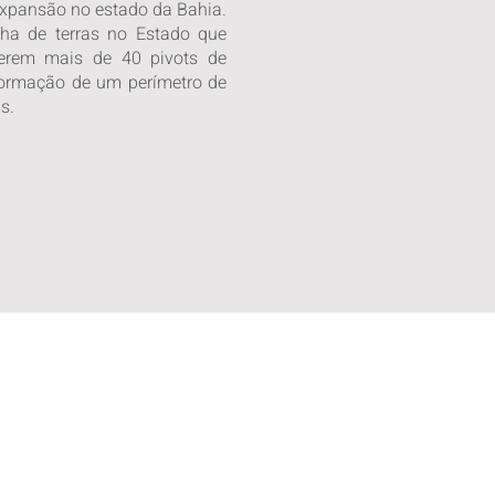
expansão no estado da Bahia.
ha de terras no Estado que
berem mais de 40 pivots de
formação de um perímetro de
s.
nvestindo em terras irrigáveis, de
uidado com as pessoas,