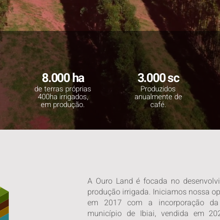
8.000 ha
3.000 sc
de terras próprias
Produzidos
400ha irrigados,
anualmente de
em produção.
café.
A Ouro Land é focada no desenvolvim
produção irrigada. Iniciamos nossa o
em 2017 com a incorporação da
município de Ibiai, vendida em 2