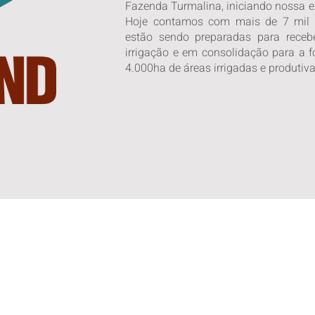
Fazenda Turmalina, iniciando nossa 
Hoje contamos com mais de 7 mil 
estão sendo preparadas para rece
irrigação e em consolidação para a 
4.000ha de áreas irrigadas e produtiva
Produzindo alimento para o mundo e i
forma
lucrativa e sustentável.
Com c