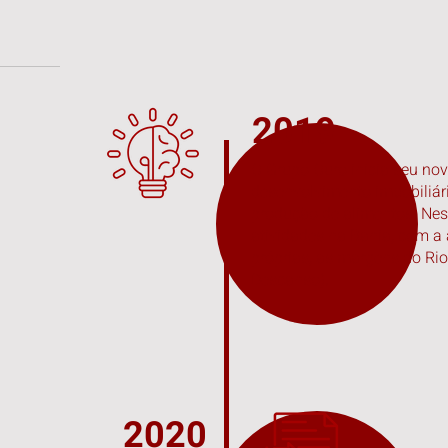
GRUPO
2019
O Grupo Ouro inicia seu no
desenvolvimento imbobiliário
produção de alimentos. Nes
atividades na Bahia, com a 
próprias, às margens do R
Descanso).
2020