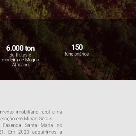
150
6.000 ton
funcionários
de frutas e
madeira de Mogno
Africano
ento imobiliário rural e na
peração em Minas Gerais
 Fazenda Santa Maria no
021. Em 2020 adquirimos a